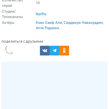
Количество
10
серий
Студии/
Netflix
Телеканалы
Актёры
Кхан Саиф Али
,
Сиддикуи Навазуддин
,
Апте Радхика