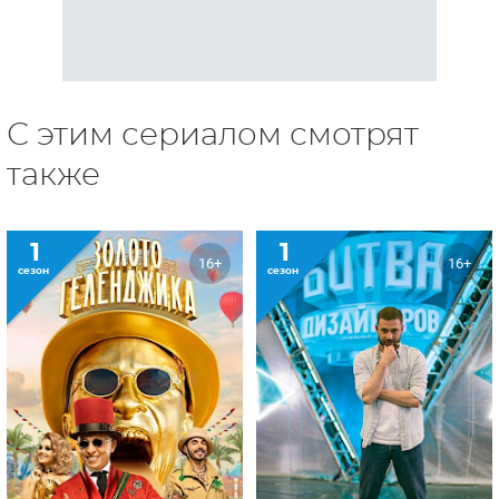
С этим сериалом смотрят
также
1
1
16+
16+
сезон
сезон