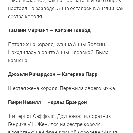
такой красивой, как на портрете. В итоге Генрих
настоял на разводе. Анна осталась в Англии как
сестра короля.
Тамзин Мерчант — Кэтрин Говард
Пятая жена короля, кузина Анны Болейн.
Находилась в свите Анны Клевской. Была
казнена.
Джоэли Ричардсон — Катерина Парр
Шестая жена короля. Пережила своего мужа.
Генри Кавилл — Чарльз Брэндон
1-й герцог Саффолк. Друг юности, соратник
Генриха VIII. Женился на сестре короля,
вдовствующей французской королеве Мария