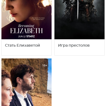
С этим сериалом смотрят
также
1
18+
18+
сезон