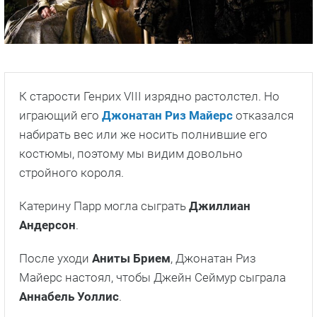
К старости Генрих VIII изрядно растолстел. Но
играющий его
Джонатан Риз Майерс
отказался
набирать вес или же носить полнившие его
костюмы, поэтому мы видим довольно
стройного короля.
Катерину Парр могла сыграть
Джиллиан
Андерсон
.
После уходи
Аниты Брием
, Джонатан Риз
Майерс настоял, чтобы Джейн Сеймур сыграла
Аннабель Уоллис
.