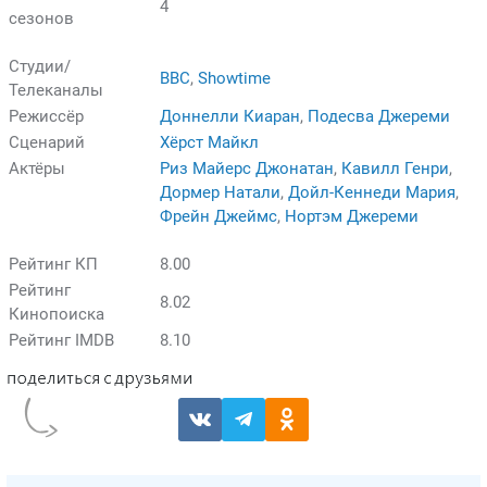
4
сезонов
Студии/
BBC
,
Showtime
Телеканалы
Режиссёр
Доннелли Киаран
,
Подесва Джереми
Сценарий
Хёрст Майкл
Актёры
Риз Майерс Джонатан
,
Кавилл Генри
,
Дормер Натали
,
Дойл-Кеннеди Мария
,
Фрейн Джеймс
,
Нортэм Джереми
Рейтинг КП
8.00
Рейтинг
8.02
Кинопоиска
Рейтинг IMDB
8.10