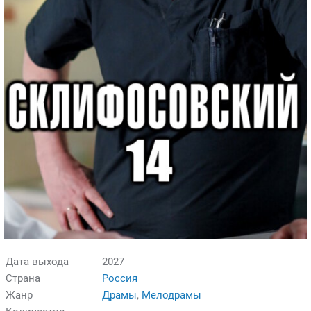
Дата выхода
2027
Страна
Россия
Жанр
Драмы
,
Мелодрамы