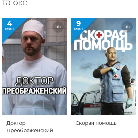
С этим сериалом смотрят
также
4
9
18+
18+
сезон
сезон