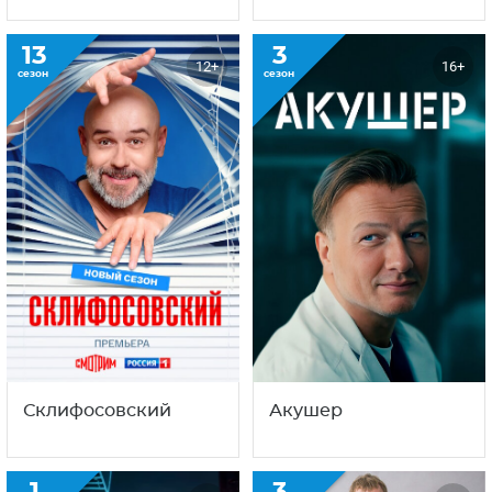
Доктор
Скорая помощь
Преображенский
13
3
12+
16+
сезон
сезон