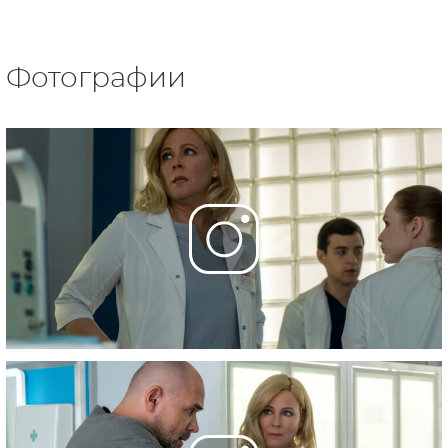
спин-оффами «Море. Солнце.
Склифосовский» и «Склифосовский. Новый
год».
Команда сценаристов за время съемок
разрослась почти до двух десятков человек.
Среди них Юлия Терентьева («Я не верю»),
Олег Маловичко («
Нулевой пациент
»), Юсуп
Разыков («
Екатерина. Фавориты
»), Анна
Графкова («
Склиф
») и другие авторы.
Фотографии