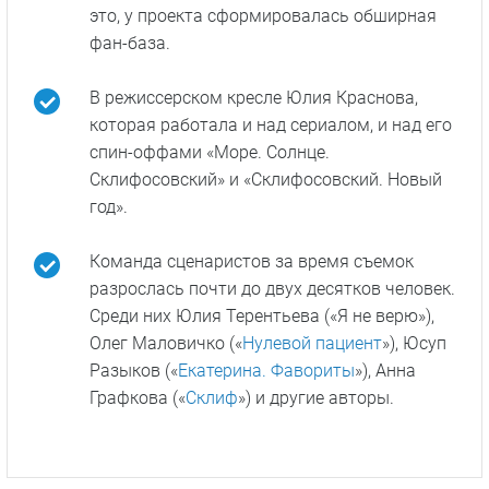
продолжительных на российском
телевидении.
Проект удерживал хорошие рейтинги выше
7,5 баллов из 10. Во время съемок
четвертого сезона производство было
прекращено, однако позже было принято
решение о продолжении работы — в 2016
году авторы объявили о продлении сразу на
два сезона: пятый и шестой.
Критики писали, что сериал изобилует
недочетами и ляпами, однако, несмотря на
это, у проекта сформировалась обширная
фан-база.
В режиссерском кресле Юлия Краснова,
которая работала и над сериалом, и над его