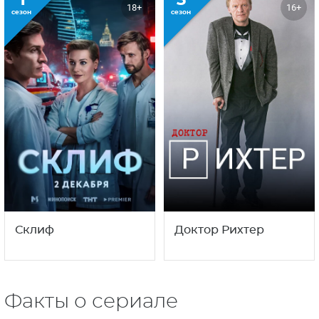
Склифосовский
Акушер
1
3
18+
16+
сезон
сезон