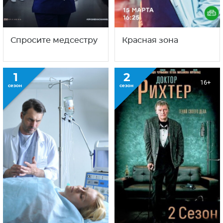
Спросите медсестру
Красная зона
1
2
16+
сезон
сезон