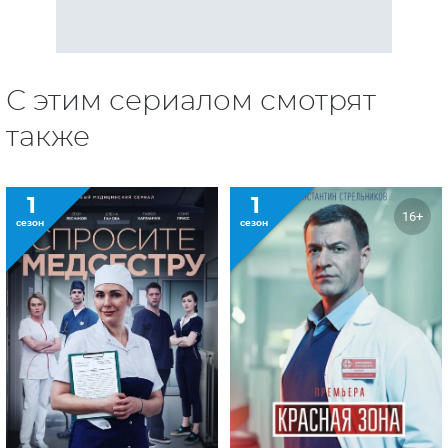
С этим сериалом смотрят
также
1
1
16+
сезон
сезон