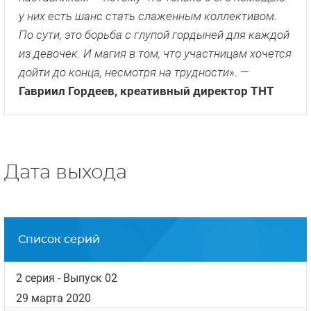
многообразие чувств, эмоций и ценностей, здесь
есть место дружбе и предательству, любви и
ненависти, преодолению страхов и испытанию
властью
». —
Наталия Вагонова, креативный
продюсер
«
В этом проекте все происходит по правде, и
именно это заставляет переживать за участниц. В
«Солдатках» много романтики, юмора. Это не
трагедия сломленных личностей. Командир, в
котором они поначалу видят врага, становится
наставником — потому что только с его помощью
у них есть шанс стать слаженным коллективом.
По сути, это борьба с глупой гордыней для каждой
из девочек. И магия в том, что участницам хочется
дойти до конца, несмотря на трудности
». —