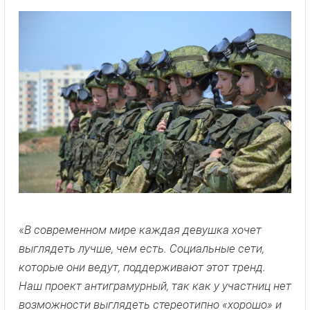
«
У девочек случилось несоответствие реальности
и ожиданий: они не до конца понимали, где они —
то ли в реалити-шоу, то ли в армии. Драматургия в
«Солдатках» основана на человеческих
отношениях. Занятия, условия и испытания
девочек не являются двигателем сюжета. Они
существуют лишь как фон. Это и делает проект
живым и интересным
» —
Сергей Куваев, автор и
креативный продюсер