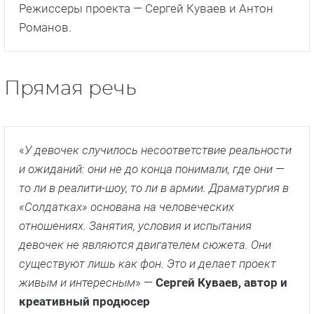
Создатели реалити-сериала решили, что этот
проект — это способ доказать всем, что не
только мужчинам место в армии, ведь и
женщины тоже могут создать отличную
конкуренцию сильному полу. Женщины тоже
могут быть сильными, независимыми, смелыми
и выносливыми.
Какие испытания ждут участниц проекта — пока
неизвестно, команда реалити-сериала решила
не раскрывать все секреты сразу.
Режиссеры проекта — Сергей Куваев и Антон
Романов.
Прямая речь