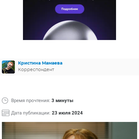
ЯПОНИЯ
СВЕТСКИЕ НОВОСТИ
МЕЛОДРАМЫ
ИСПАНИЯ
ТЕСТЫ
ФРАНЦИЯ
СПОЙЛЕРЫ ИЗ СЕРИАЛОВ
ГЕРМАНИЯ
Кристина Мамаева
Корреспондент
Время прочтения:
3 минуты
Дата публикации:
23 июля 2024