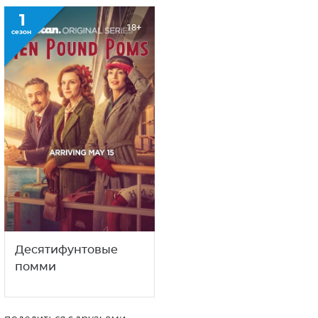
1
18+
сезон
Десятифунтовые
помми