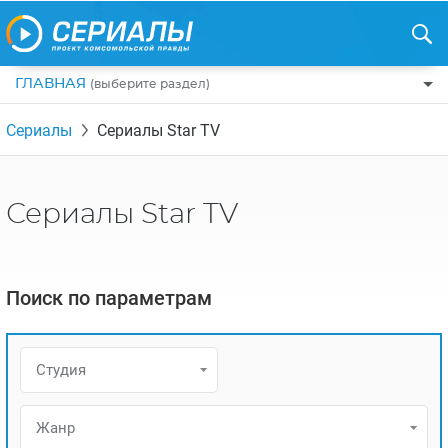
ГЛАВНАЯ
(выберите раздел)
ПО ЖАНРАМ
Сериалы
Сериалы Star TV
КОМЕДИИ
ПО СТРАНАМ
ДРАМЫ
США
РЕЦЕНЗИИ
Сериалы Star TV
УЖАСЫ
РОССИЯ
НА ВЫХОДНЫЕ
БОЕВИКИ
АНГЛИЯ
НОВОСТИ
Поиск по параметрам
ТРИЛЛЕРЫ
ИТАЛИЯ
ИНТЕРЕСНО
ФЭНТЕЗИ
ТУРЦИЯ
НОВОСТИ ТУРЕЦКИХ СЕРИАЛОВ
Студия
ДЕТЕКТИВЫ
УКРАИНА
АЗИАТСКИЕ СЕРИАЛЫ
КРИМИНАЛ
КАНАДА
Жанр
ИНТЕРВЬЮ
ФАНТАСТИКА