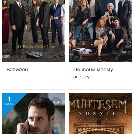
Вавилон
Позвони моему
агенту
1
16+
16+
сезон