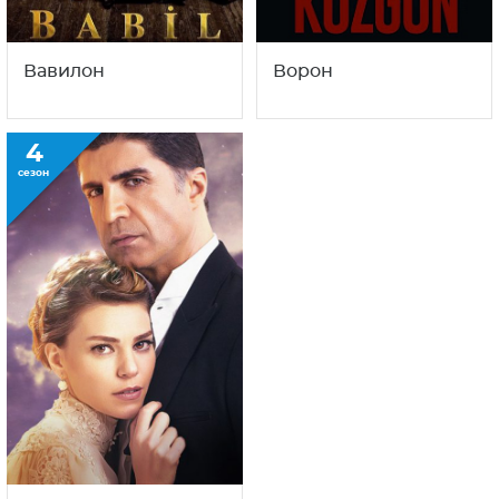
Вавилон
Ворон
4
сезон