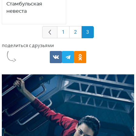
Стамбульская
невеста
1
2
3