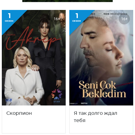
1
1
16+
16+
сезон
сезон
Скорпион
Я так долго ждал
тебя