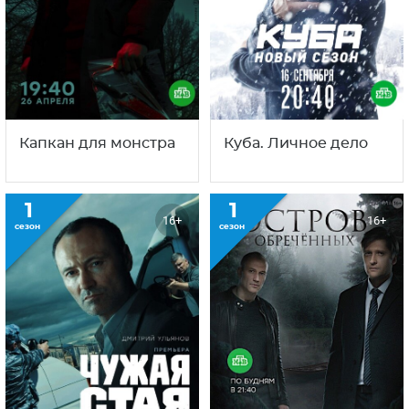
Капкан для монстра
Куба. Личное дело
1
1
16+
16+
сезон
сезон