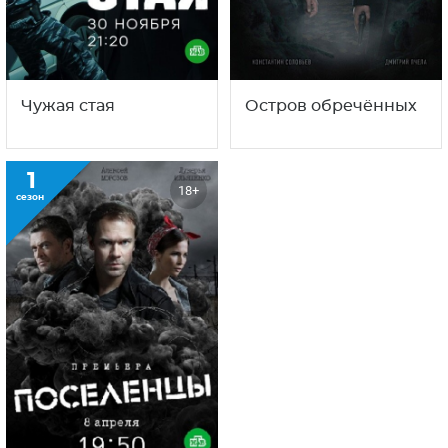
Чужая стая
Остров обречённых
1
18+
сезон