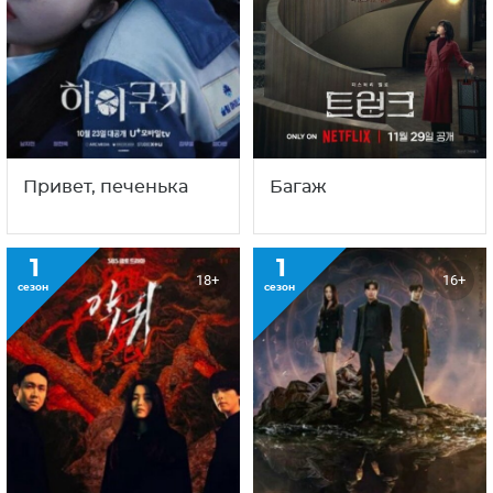
Привет, печенька
Багаж
1
1
18+
16+
сезон
сезон