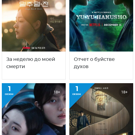
За неделю до моей
Отчет о буйстве
смерти
духов
1
1
18+
18+
сезон
сезон