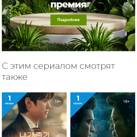
С этим сериалом смотрят
также
1
1
18+
18+
сезон
сезон