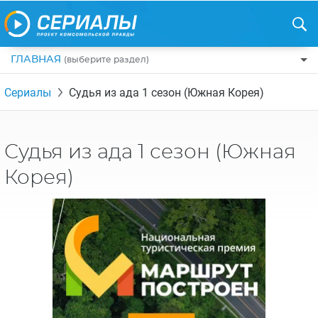
ГЛАВНАЯ
(выберите раздел)
ПО ЖАНРАМ
Сериалы
Судья из ада 1 сезон (Южная Корея)
КОМЕДИИ
ПО СТРАНАМ
ДРАМЫ
США
РЕЦЕНЗИИ
Судья из ада 1 сезон (Южная
УЖАСЫ
РОССИЯ
НА ВЫХОДНЫЕ
Корея)
БОЕВИКИ
АНГЛИЯ
НОВОСТИ
ТРИЛЛЕРЫ
ИТАЛИЯ
ИНТЕРЕСНО
ФЭНТЕЗИ
ТУРЦИЯ
НОВОСТИ ТУРЕЦКИХ СЕРИАЛОВ
ДЕТЕКТИВЫ
УКРАИНА
АЗИАТСКИЕ СЕРИАЛЫ
КРИМИНАЛ
КАНАДА
ИНТЕРВЬЮ
ФАНТАСТИКА