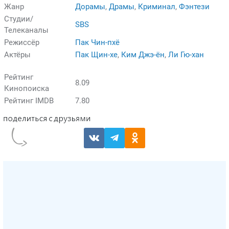
Жанр
Дорамы
,
Драмы
,
Криминал
,
Фэнтези
Студии/
SBS
Телеканалы
Режиссёр
Пак Чин-пхё
Актёры
Пак Щин-хе
,
Ким Джэ-ён
,
Ли Гю-хан
Рейтинг
8.09
Кинопоиска
Рейтинг IMDB
7.80