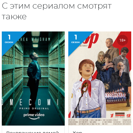
С этим сериалом смотрят
также
1
1
18+
сезон
сезон