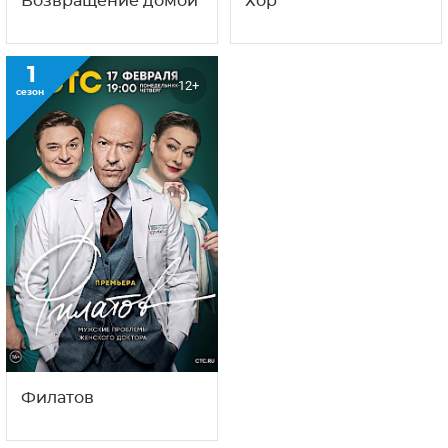
Возвращение домой
Хор
1
12+
сезон
Филатов