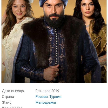
Дата выхода
8 января 2019
Страна
Россия
,
Турция
Жанр
Мелодрамы