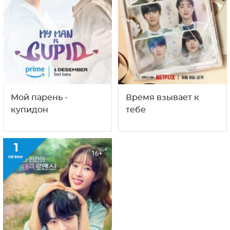
Мой парень -
Время взывает к
купидон
тебе
1
16+
сезон