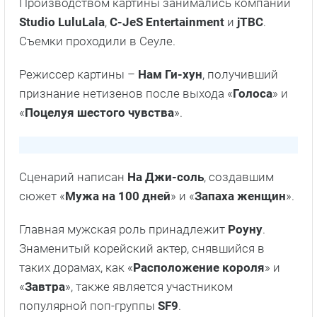
Производством картины занимались компании
Studio
LuluLala
,
C-
JeS
Entertainment
и
jTBC
.
Съемки проходили в Сеуле.
Режиссер картины –
Нам Ги-хун
, получивший
признание нетизенов после выхода «
Голоса
» и
«
Поцелуя шестого чувства
».
Сценарий написан
На Джи-соль
, создавшим
сюжет «
Мужа на 100 дней
» и «
Запаха женщин
».
Главная мужская роль принадлежит
Роуну
.
Знаменитый корейский актер, снявшийся в
таких дорамах, как «
Расположение короля
» и
«
Завтра
», также является участником
популярной поп-группы
SF9
.