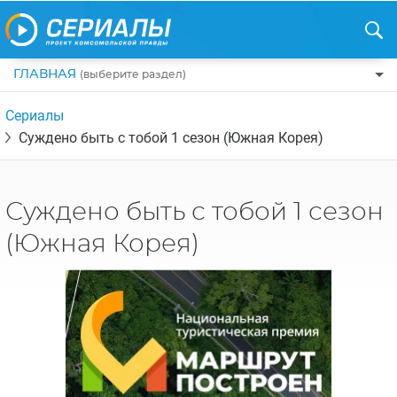
ГЛАВНАЯ
(выберите раздел)
ПО ЖАНРАМ
Сериалы
Суждено быть с тобой 1 сезон (Южная Корея)
КОМЕДИИ
ПО СТРАНАМ
ДРАМЫ
США
РЕЦЕНЗИИ
УЖАСЫ
Суждено быть с тобой 1 сезон
РОССИЯ
НА ВЫХОДНЫЕ
БОЕВИКИ
(Южная Корея)
АНГЛИЯ
НОВОСТИ
ТРИЛЛЕРЫ
ИТАЛИЯ
ИНТЕРЕСНО
ФЭНТЕЗИ
ТУРЦИЯ
НОВОСТИ ТУРЕЦКИХ СЕРИАЛОВ
ДЕТЕКТИВЫ
УКРАИНА
АЗИАТСКИЕ СЕРИАЛЫ
КРИМИНАЛ
КАНАДА
ИНТЕРВЬЮ
ФАНТАСТИКА