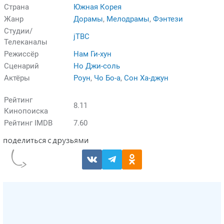
Страна
Южная Корея
Жанр
Дорамы
,
Мелодрамы
,
Фэнтези
Студии/
jTBC
Телеканалы
Режиссёр
Нам Ги-хун
Сценарий
Но Джи-соль
Актёры
Роун
,
Чо Бо-а
,
Сон Ха-джун
Рейтинг
8.11
Кинопоиска
Рейтинг IMDB
7.60