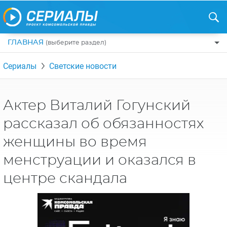
ГЛАВНАЯ
(выберите раздел)
ПО ЖАНРАМ
Сериалы
Светские новости
КОМЕДИИ
ПО СТРАНАМ
ДРАМЫ
США
РЕЦЕНЗИИ
Актер Виталий Гогунский
УЖАСЫ
РОССИЯ
рассказал об обязанностях
НА ВЫХОДНЫЕ
БОЕВИКИ
АНГЛИЯ
женщины во время
НОВОСТИ
ТРИЛЛЕРЫ
ИТАЛИЯ
менструации и оказался в
ИНТЕРЕСНО
ФЭНТЕЗИ
ТУРЦИЯ
центре скандала
НОВОСТИ ТУРЕЦКИХ СЕРИАЛОВ
ДЕТЕКТИВЫ
УКРАИНА
АЗИАТСКИЕ СЕРИАЛЫ
КРИМИНАЛ
КАНАДА
ИНТЕРВЬЮ
ФАНТАСТИКА