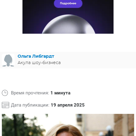
ЯПОНИЯ
СВЕТСКИЕ НОВОСТИ
МЕЛОДРАМЫ
ИСПАНИЯ
ТЕСТЫ
ФРАНЦИЯ
СПОЙЛЕРЫ ИЗ СЕРИАЛОВ
ГЕРМАНИЯ
Ольга Либгардт
Акула шоу-бизнеса
Время прочтения:
1 минута
Дата публикации:
19 апреля 2025