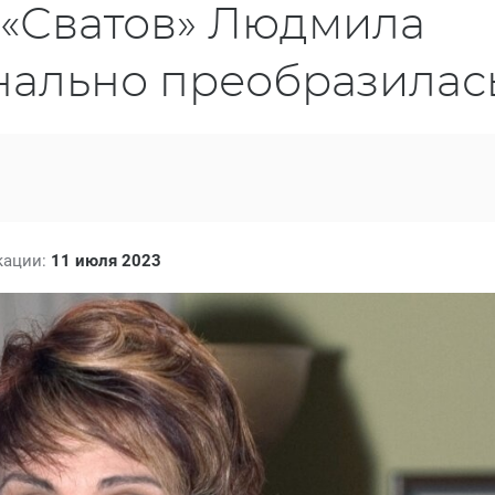
а «Сватов» Людмила
нально преобразилас
кации:
11 июля 2023