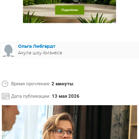
ЯПОНИЯ
СВЕТСКИЕ НОВОСТИ
МЕЛОДРАМЫ
ИСПАНИЯ
ТЕСТЫ
ФРАНЦИЯ
СПОЙЛЕРЫ ИЗ СЕРИАЛОВ
ГЕРМАНИЯ
Ольга Либгардт
Акула шоу-бизнеса
Время прочтения:
2 минуты
Дата публикации:
13 мая 2026