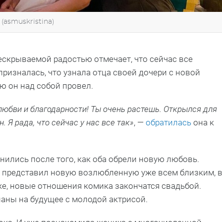
(asmuskristina)
нескрываемой радостью отмечает, что сейчас все
ризналась, что узнала отца своей дочери с новой
ую он над собой провел.
любви и благодарности! Ты очень растешь. Открылся для
 Я рада, что сейчас у нас все так»
, —
обратилась
она к
нились после того, как оба обрели новую любовь.
н представил новую возлюбленную уже всем близким, 
же, новые отношения комика закончатся свадьбой.
ланы на будущее с молодой актрисой.