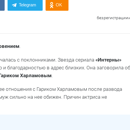
Telegram
OK
овением
.
чалась с поклонниками. Звезда сериала
«Интерны»
 и благодарностью в адрес близких. Она заговорила о
Гариком
Харламовым
.
о ее отношения с Гариком Харламовым после развода
муж сильно на нее обижен. Причин актриса не