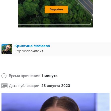
ЯПОНИЯ
СВЕТСКИЕ НОВОСТИ
МЕЛОДРАМЫ
ИСПАНИЯ
ТЕСТЫ
ФРАНЦИЯ
СПОЙЛЕРЫ ИЗ СЕРИАЛОВ
ГЕРМАНИЯ
Кристина Мамаева
Корреспондент
Время прочтения:
1 минута
Дата публикации:
28 августа 2023