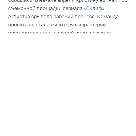
съемочной площадки сериала «
Склиф
».
Артистка срывала рабочий процесс. Команда
проекта не стала мириться с характером
исполнительницы главной роли и решила
прекратить съемки.
ЧИТАЙТЕ ТАКЖЕ
Кристина Асмус рассталась с Ильей Бурецом:
надежды на свадьбу рухнули.
Далее
«Возрастное, видимо»: Кристина Асмус
шокировала поклонников внешним
видом.
Далее
Кристина Асмус в свадебном платье
шокировала поклонников.
Далее