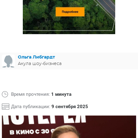
ЯПОНИЯ
СВЕТСКИЕ НОВОСТИ
МЕЛОДРАМЫ
ИСПАНИЯ
ТЕСТЫ
ФРАНЦИЯ
СПОЙЛЕРЫ ИЗ СЕРИАЛОВ
ГЕРМАНИЯ
Ольга Либгардт
Акула шоу-бизнеса
Время прочтения:
1 минута
Дата публикации:
9 сентября 2025