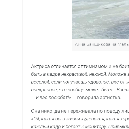
Анна Банщикова на Мальд
Актриса отличается оптимизмом и не бои
быть в кадре некрасивой, неюной. Моложе 
веселой, если получаешь удовольствие от ж
прекрасное, что вообще может быть… Внешн
— и вас полюбят!»
— говорила артистка.
Она никогда не переживала по поводу л
«Ой, какая вы в жизни худенькая, какая хо
каждый кадр и бегает к монитору. Привыкла,