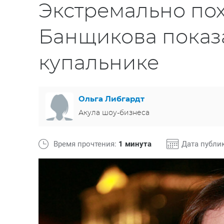
Экстремально по
Банщикова показ
купальнике
Ольга Либгардт
Акула шоу-бизнеса
Время прочтения:
1 минута
Дата публи