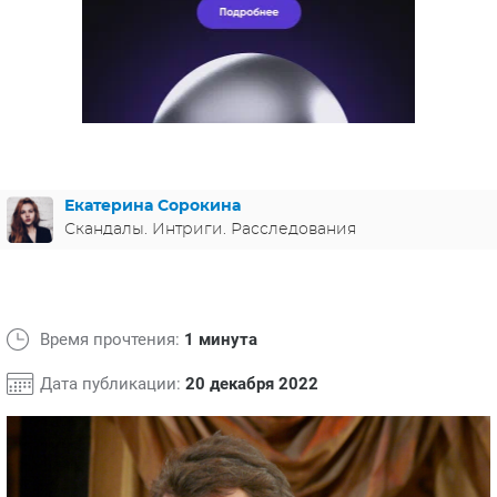
ЯПОНИЯ
СВЕТСКИЕ НОВОСТИ
МЕЛОДРАМЫ
ИСПАНИЯ
ТЕСТЫ
ФРАНЦИЯ
СПОЙЛЕРЫ ИЗ СЕРИАЛОВ
ГЕРМАНИЯ
Екатерина Сорокина
Скандалы. Интриги. Расследования
Время прочтения:
1 минута
Дата публикации:
20 декабря 2022