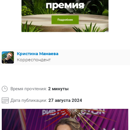
ЯПОНИЯ
СВЕТСКИЕ НОВОСТИ
МЕЛОДРАМЫ
ИСПАНИЯ
ТЕСТЫ
ФРАНЦИЯ
СПОЙЛЕРЫ ИЗ СЕРИАЛОВ
ГЕРМАНИЯ
Кристина Мамаева
Корреспондент
Время прочтения:
2 минуты
Дата публикации:
27 августа 2024