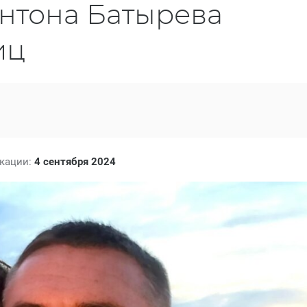
Антона Батырева
иц
икации:
4 сентября 2024