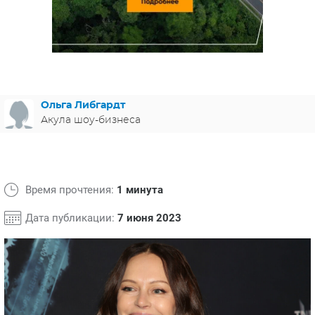
ЯПОНИЯ
СВЕТСКИЕ НОВОСТИ
МЕЛОДРАМЫ
ИСПАНИЯ
ТЕСТЫ
ФРАНЦИЯ
СПОЙЛЕРЫ ИЗ СЕРИАЛОВ
ГЕРМАНИЯ
Ольга Либгардт
Акула шоу-бизнеса
Время прочтения:
1 минута
Дата публикации:
7 июня 2023