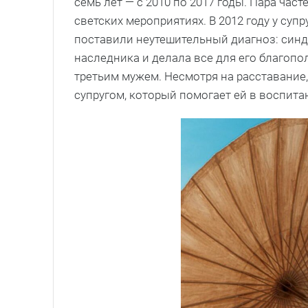
семь лет — с 2010 по 2017 годы. Пара ча
светских мероприятиях. В 2012 году у суп
поставили неутешительный диагноз: синд
наследника и делала все для его благопол
третьим мужем. Несмотря на расставание
супругом, который помогает ей в воспита