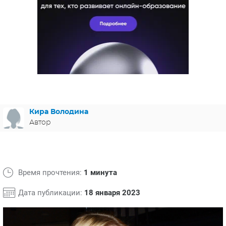
ЯПОНИЯ
СВЕТСКИЕ НОВОСТИ
МЕЛОДРАМЫ
ИСПАНИЯ
ТЕСТЫ
ФРАНЦИЯ
СПОЙЛЕРЫ ИЗ СЕРИАЛОВ
ГЕРМАНИЯ
Кира Володина
Автор
Время прочтения:
1 минута
Дата публикации:
18 января 2023