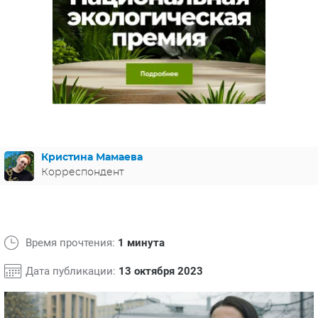
ЯПОНИЯ
СВЕТСКИЕ НОВОСТИ
МЕЛОДРАМЫ
ИСПАНИЯ
ТЕСТЫ
ФРАНЦИЯ
СПОЙЛЕРЫ ИЗ СЕРИАЛОВ
ГЕРМАНИЯ
Кристина Мамаева
Корреспондент
Время прочтения:
1 минута
Дата публикации:
13 октября 2023