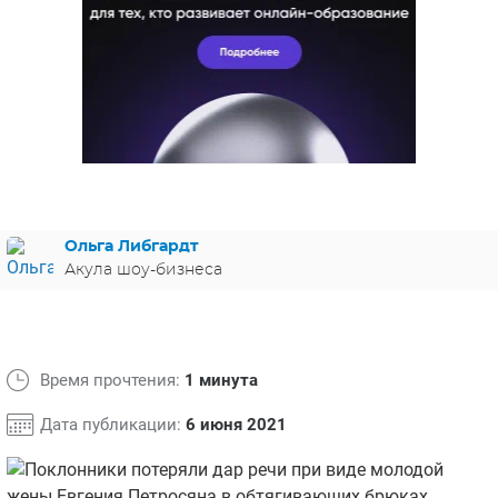
ЯПОНИЯ
СВЕТСКИЕ НОВОСТИ
МЕЛОДРАМЫ
ИСПАНИЯ
ТЕСТЫ
ФРАНЦИЯ
СПОЙЛЕРЫ ИЗ СЕРИАЛОВ
ГЕРМАНИЯ
Ольга Либгардт
Акула шоу-бизнеса
Время прочтения:
1 минута
Дата публикации:
6 июня 2021