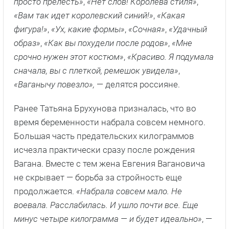
просто прелесть»
,
«Нет слов! Королева стиля»
,
«Вам так идет королевский синий!»
,
«Какая
фигура!»
,
«Ух, какие формы»
,
«Сочная»
,
«Удачный
образ»
,
«Как вы похудели после родов»
,
«Мне
срочно нужен этот костюм»
,
«Красиво. Я подумала
сначала, вы с плеткой, ремешок увидела»
,
«Ваганычу повезло»,
— делятся россияне.
Ранее Татьяна Брухунова призналась, что во
время беременности набрала совсем немного.
Большая часть предательских килограммов
исчезла практически сразу после рождения
Вагана. Вместе с тем жена Евгения Вагановича
не скрывает — борьба за стройность еще
продолжается.
«Набрала совсем мало. Не
воевала. Расслабилась. И ушло почти все. Еще
минус четыре килограмма — и будет идеально»
, —