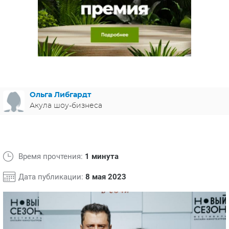
ЯПОНИЯ
СВЕТСКИЕ НОВОСТИ
МЕЛОДРАМЫ
ИСПАНИЯ
ТЕСТЫ
ФРАНЦИЯ
СПОЙЛЕРЫ ИЗ СЕРИАЛОВ
ГЕРМАНИЯ
Ольга Либгардт
Акула шоу-бизнеса
Время прочтения:
1 минута
Дата публикации:
8 мая 2023