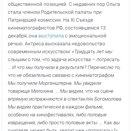
общественной позицией. С недавних пор Ольга
стала членом Родительской палаты при
Патриаршей комиссии. На XI Съезде
кинематографистов РФ, состоявшемся 13
декабря, она
выступила
с эмоциональной
речью. Актриса высказала недовольство
современным искусством:
«Тридцать лет мы
слышим о том, что задача искусства – потрясать.
… И что мы получили в результате? Перечислю то,
что не обязательно связано с кинематографом.
Мы получили Моргенштерна. Мы увидели
товарища Милохина. … Мы видим, что на сцене
впрямую испражняются в спектаклях Богомолова.
Мы видим практически в каждом фильме,
особенно на кинофестивалях, либо половые
извращения, либо просто половые акты. … Как вы
считаете, может быть, хватит уже «потрясать»?»