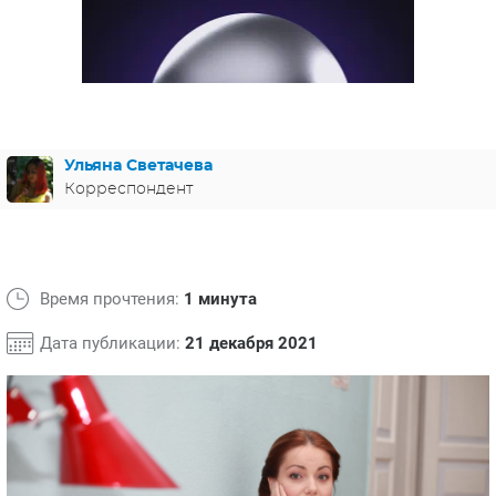
ЯПОНИЯ
СВЕТСКИЕ НОВОСТИ
МЕЛОДРАМЫ
ИСПАНИЯ
ТЕСТЫ
ФРАНЦИЯ
СПОЙЛЕРЫ ИЗ СЕРИАЛОВ
ГЕРМАНИЯ
Ульяна Светачева
Корреспондент
Время прочтения:
1 минута
Дата публикации:
21 декабря 2021