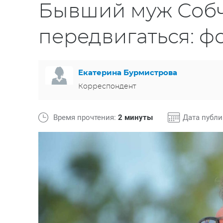
Бывший муж Собч
передвигаться: ф
Екатерина Бурмистрова
Корреспондент
Время прочтения:
2 минуты
Дата публ