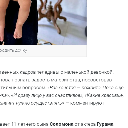
родить дочку
ственных кадров теледивы с маленькой девочкой.
ова познать радость материнства, посоветовав
петильным вопросом.
«Раз хочется — рожайте! Пока еще
ка», «И сразу лицо у вас счастливое», «Какие красивые,
 значит нужно осуществлять»
— комментируют
вает 11-летнего сына
Соломона
от актера
Гурама