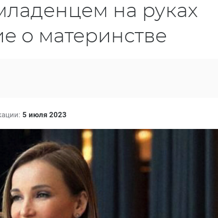
младенцем на руках
е о материнстве
кации:
5 июля 2023