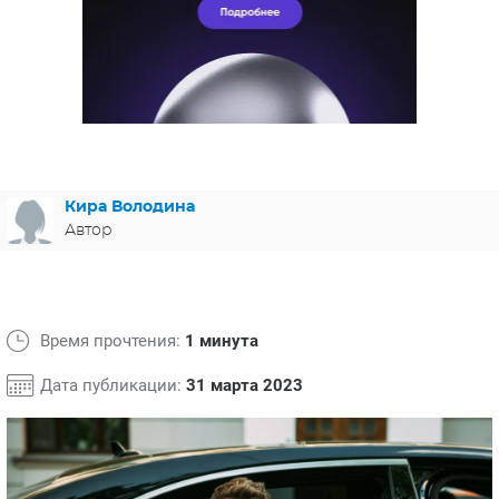
ЯПОНИЯ
СВЕТСКИЕ НОВОСТИ
МЕЛОДРАМЫ
ИСПАНИЯ
ТЕСТЫ
ФРАНЦИЯ
СПОЙЛЕРЫ ИЗ СЕРИАЛОВ
ГЕРМАНИЯ
Кира Володина
Автор
Время прочтения:
1 минута
Дата публикации:
31 марта 2023