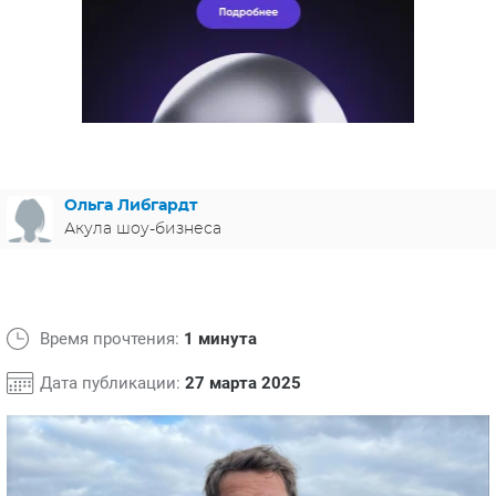
ЯПОНИЯ
СВЕТСКИЕ НОВОСТИ
МЕЛОДРАМЫ
ИСПАНИЯ
ТЕСТЫ
ФРАНЦИЯ
СПОЙЛЕРЫ ИЗ СЕРИАЛОВ
ГЕРМАНИЯ
Ольга Либгардт
Акула шоу-бизнеса
Время прочтения:
1 минута
Дата публикации:
27 марта 2025