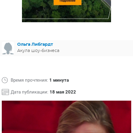
ЯПОНИЯ
СВЕТСКИЕ НОВОСТИ
МЕЛОДРАМЫ
ИСПАНИЯ
ТЕСТЫ
ФРАНЦИЯ
СПОЙЛЕРЫ ИЗ СЕРИАЛОВ
ГЕРМАНИЯ
Ольга Либгардт
Акула шоу-бизнеса
Время прочтения:
1 минута
Дата публикации:
18 мая 2022