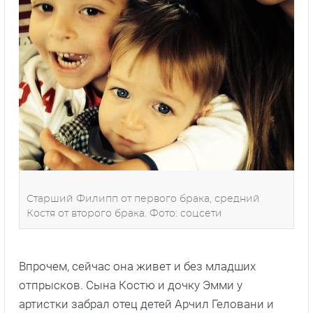
Старший Филипп от первого брака, средний
Костя от второго брака. Фото: соцсети
Впрочем, сейчас она живет и без младших
отпрысков. Сына Костю и дочку Эмми у
артистки забрал отец детей Арчил Геловани и