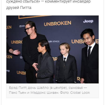
суждено сбыться»
— комментирует инсайдер
друзей Питта.
Брэд Питт, дочь Шайло (в центре), сыновья —
Пакс Тьен и Мэддокс Шиван. Фото: Global Look