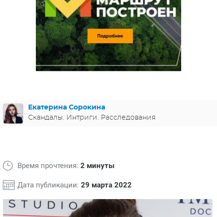
ЯПОНИЯ
СВЕТСКИЕ НОВОСТИ
МЕЛОДРАМЫ
ИСПАНИЯ
ТЕСТЫ
ФРАНЦИЯ
СПОЙЛЕРЫ ИЗ СЕРИАЛОВ
ГЕРМАНИЯ
Екатерина Сорокина
Скандалы. Интриги. Расследования
Время прочтения:
2 минуты
Дата публикации:
29 марта 2022