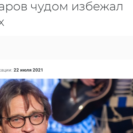
аров чудом избежал
х
кации:
22 июля 2021