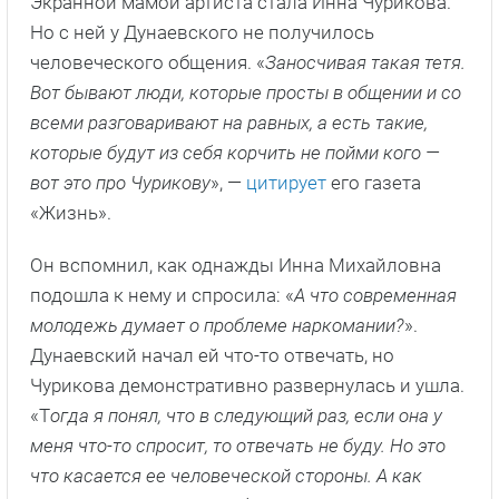
Экранной мамой артиста стала Инна Чурикова.
Но с ней у Дунаевского не получилось
человеческого общения. «
Заносчивая такая тетя.
Вот бывают люди, которые просты в общении и со
всеми разговаривают на равных, а есть такие,
которые будут из себя корчить не пойми кого —
вот это про Чурикову
», —
цитирует
его газета
«Жизнь».
Он вспомнил, как однажды Инна Михайловна
подошла к нему и спросила: «
А что современная
молодежь думает о проблеме наркомании?
».
Дунаевский начал ей что-то отвечать, но
Чурикова демонстративно развернулась и ушла.
«Т
огда я понял, что в следующий раз, если она у
меня что-то спросит, то отвечать не буду. Но это
что касается ее человеческой стороны. А как