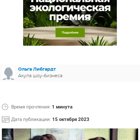
ЯПОНИЯ
СВЕТСКИЕ НОВОСТИ
МЕЛОДРАМЫ
ИСПАНИЯ
ТЕСТЫ
ФРАНЦИЯ
СПОЙЛЕРЫ ИЗ СЕРИАЛОВ
ГЕРМАНИЯ
Ольга Либгардт
Акула шоу-бизнеса
Время прочтения:
1 минута
Дата публикации:
15 октября 2023