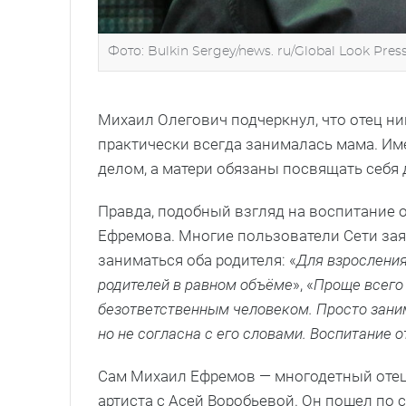
Фото: Bulkin Sergey/news. ru/Global Look Pres
Михаил Олегович подчеркнул, что отец ник
практически всегда занималась мама. Им
делом, а матери обязаны посвящать себя 
Правда, подобный взгляд на воспитание
Ефремова. Многие пользователи Сети зая
заниматься оба родителя: «
Для взросления
родителей в равном объёме
», «
Проще всего 
безответственным человеком. Просто зан
но не согласна с его словами. Воспитание 
Сам Михаил Ефремов — многодетный отец.
артиста с Асей Воробьевой. Он пошел по 