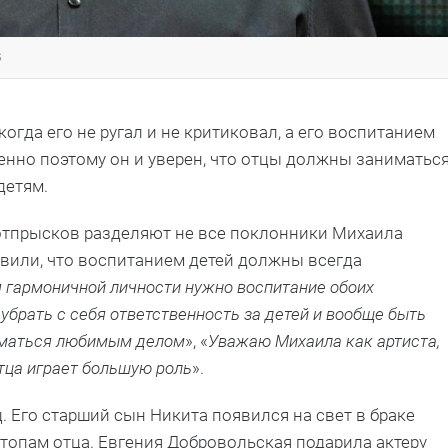
s
огда его не ругал и не критиковал, а его воспитанием
енно поэтому он и уверен, что отцы должны заниматьс
детям.
 отпрысков разделяют не все поклонники Михаила
вили, что воспитанием детей должны всегда
 гармоничной личности нужно воспитание обоих
убрать с себя ответственность за детей и вообще быть
иматься любимым делом
», «
Уважаю Михаила как артиста,
отца играет большую роль
».
 Его старший сын Никита появился на свет в браке
стопам отца. Евгения Добровольская подарила актеру