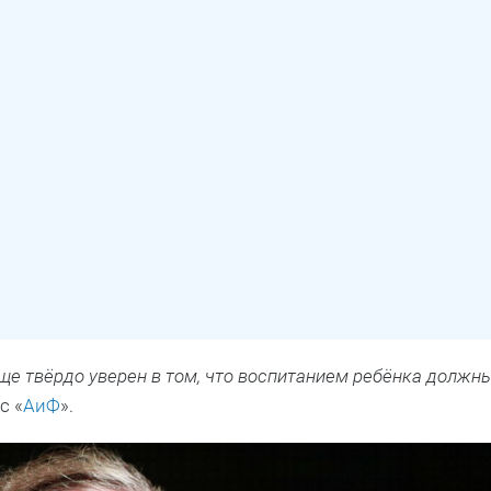
бще твёрдо уверен в том, что воспитанием ребёнка должн
с «
АиФ
».