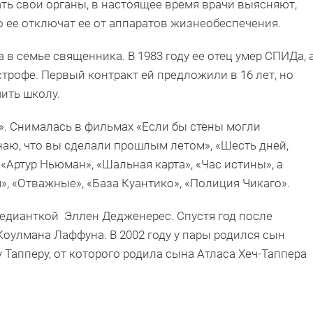
ть свои органы, в настоящее время врачи выясняют,
о ее отключат ее от аппаратов жизнеобеспечения.
а в семье священника. В 1983 году ее отец умер СПИДа, 
строфе. Первый контракт ей предложили в 16 лет, но
чить школу.
». Снималась в фильмах «Если бы стены могли
знаю, что вы сделали прошлым летом», «Шесть дней,
 «Артур Ньюман», «Шальная карта», «Час истины», а
», «Отважные», «База Куантико», «Полиция Чикаго».
омедианткой Эллен Дедженерес. Спустя год после
оулмана Лаффуна. В 2002 году у пары родился сын
 Тапперу, от которого родила сына Атласа Хеч-Таппера