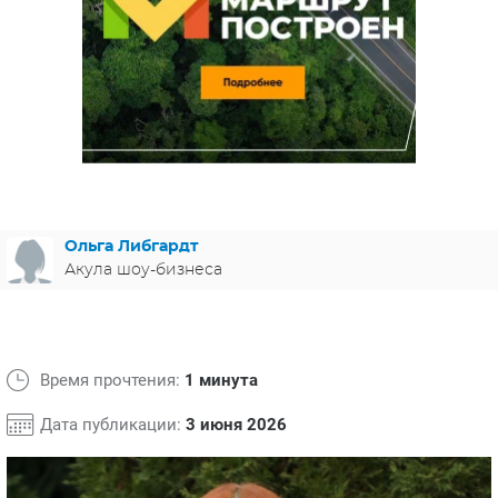
ЯПОНИЯ
СВЕТСКИЕ НОВОСТИ
МЕЛОДРАМЫ
ИСПАНИЯ
ТЕСТЫ
ФРАНЦИЯ
СПОЙЛЕРЫ ИЗ СЕРИАЛОВ
ГЕРМАНИЯ
Ольга Либгардт
Акула шоу-бизнеса
Время прочтения:
1 минута
Дата публикации:
3 июня 2026