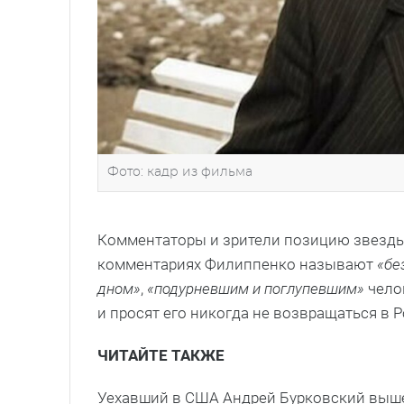
Фото: кадр из фильма
Комментаторы и зрители позицию звезды 
комментариях Филиппенко называют
«бе
дном»
,
«подурневшим и поглупевшим»
чело
и просят его никогда не возвращаться в 
ЧИТАЙТЕ ТАКЖЕ
Уехавший в США Андрей Бурковский вышел