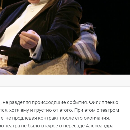
ию, не разделяя происходящие события. Филиппенко
ся, хотя ему и грустно от этого. При этом с театром
е, не продлевая контракт после его окончания.
 театра не было в курсе о переезде Александра