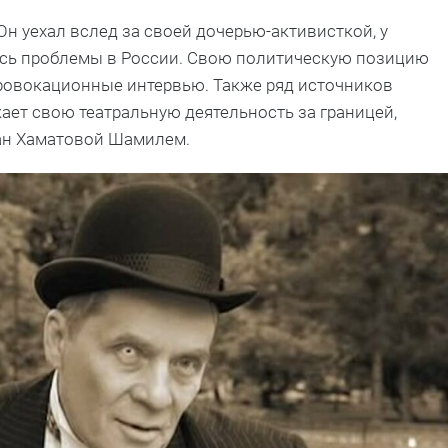
н уехал вслед за своей дочерью-активисткой, у
ись проблемы в России. Свою политическую позицию
 провокационные интервью. Также ряд источников
ает свою театральную деятельность за границей,
ан Хаматовой Шамилем.