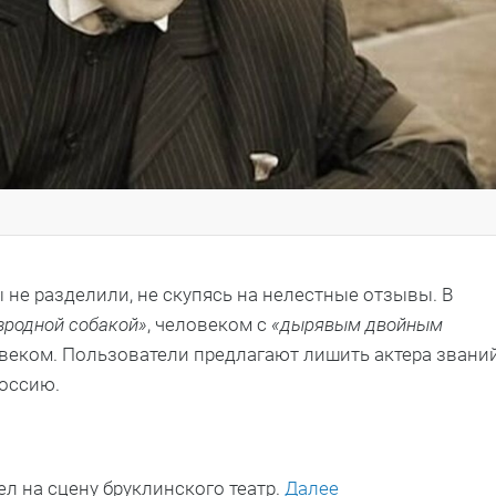
не разделили, не скупясь на нелестные отзывы. В
зродной собакой»
, человеком с
«дырявым двойным
веком. Пользователи предлагают лишить актера звани
Россию.
 на сцену бруклинского театр.
Далее