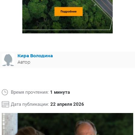
ЯПОНИЯ
СВЕТСКИЕ НОВОСТИ
МЕЛОДРАМЫ
ИСПАНИЯ
ТЕСТЫ
ФРАНЦИЯ
СПОЙЛЕРЫ ИЗ СЕРИАЛОВ
ГЕРМАНИЯ
Кира Володина
Автор
Время прочтения:
1 минута
Дата публикации:
22 апреля 2026