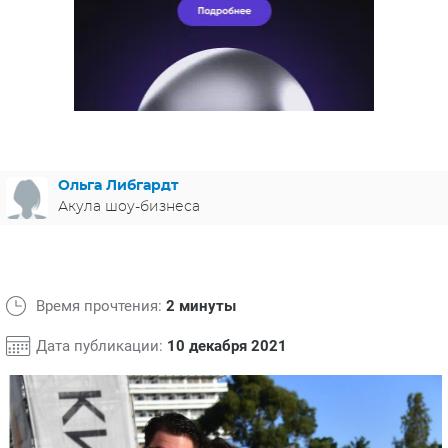
ЯПОНИЯ
СВЕТСКИЕ НОВОСТИ
МЕЛОДРАМЫ
ИСПАНИЯ
ТЕСТЫ
ФРАНЦИЯ
СПОЙЛЕРЫ ИЗ СЕРИАЛОВ
ГЕРМАНИЯ
Ольга Либгардт
Акула шоу-бизнеса
Время прочтения:
2 минуты
Дата публикации:
10 декабря 2021