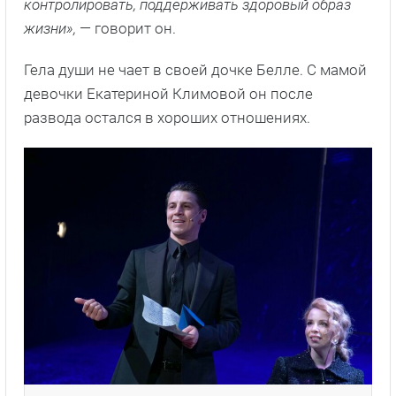
контролировать, поддерживать здоровый образ
жизни»,
— говорит он.
Гела души не чает в своей дочке Белле. С мамой
девочки Екатериной Климовой он после
развода остался в хороших отношениях.