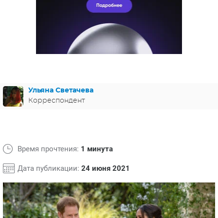
ЯПОНИЯ
СВЕТСКИЕ НОВОСТИ
МЕЛОДРАМЫ
ИСПАНИЯ
ТЕСТЫ
ФРАНЦИЯ
СПОЙЛЕРЫ ИЗ СЕРИАЛОВ
ГЕРМАНИЯ
Ульяна Светачева
Корреспондент
Время прочтения:
1 минута
Дата публикации:
24 июня 2021