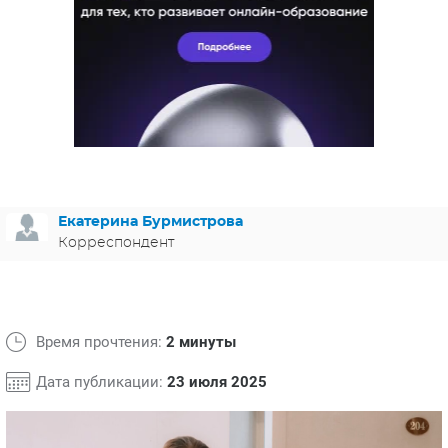
ЯПОНИЯ
СВЕТСКИЕ НОВОСТИ
МЕЛОДРАМЫ
ИСПАНИЯ
ТЕСТЫ
ФРАНЦИЯ
СПОЙЛЕРЫ ИЗ СЕРИАЛОВ
ГЕРМАНИЯ
Екатерина Бурмистрова
Корреспондент
Время прочтения:
2 минуты
Дата публикации:
23 июля 2025