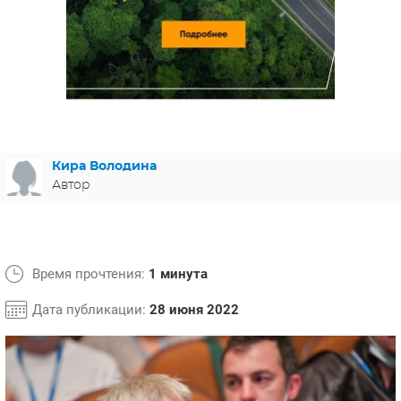
ЯПОНИЯ
СВЕТСКИЕ НОВОСТИ
МЕЛОДРАМЫ
ИСПАНИЯ
ТЕСТЫ
ФРАНЦИЯ
СПОЙЛЕРЫ ИЗ СЕРИАЛОВ
ГЕРМАНИЯ
Кира Володина
Автор
Время прочтения:
1 минута
Дата публикации:
28 июня 2022