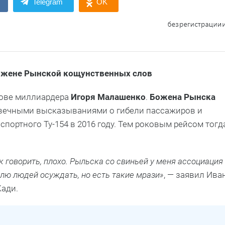
Telegram
OK
Божене Рынской кощунственных слов
ове миллиардера
Игоря Малашенко
.
Божена Рынска
овечными высказываниями о гибели пассажиров и
портного Ту-154 в 2016 году. Тем роковым рейсом тогд
к говорить, плохо. Рыльска со свиньей у меня ассоциация
лю людей осуждать, но есть такие мрази»
, — заявил Ива
Кади.