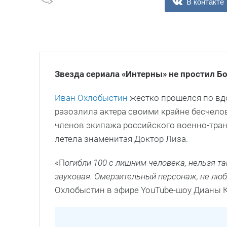
В контакте
Звезда сериала «Интерны» не простил 
Иван Охлобыстин
жестко прошелся по вд
разозлила актера своими крайне бесчел
членов экипажа российского военно-транс
летела знаменитая Доктор Лиза.
«П
огибли 100 с лишним человека, нельзя та
звуковая. Омерзительный персонаж, не люб
Охлобыстин в эфире YouTube-шоу Дианы 