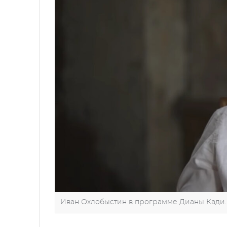
Иван Охлобыстин в программе Дианы Кади. 