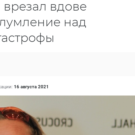
 врезал вдове
глумление над
тастрофы
кации:
16 августа 2021