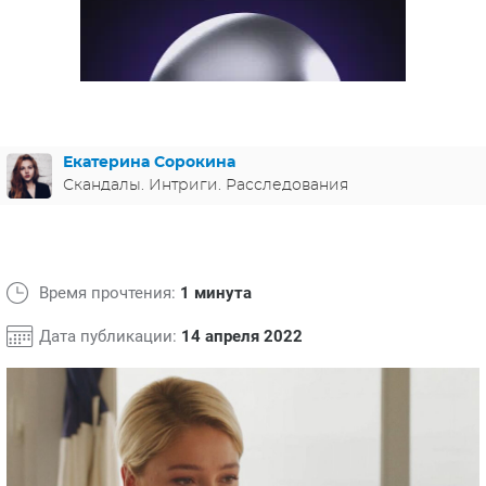
ЯПОНИЯ
СВЕТСКИЕ НОВОСТИ
МЕЛОДРАМЫ
ИСПАНИЯ
ТЕСТЫ
ФРАНЦИЯ
СПОЙЛЕРЫ ИЗ СЕРИАЛОВ
ГЕРМАНИЯ
Екатерина Сорокина
Скандалы. Интриги. Расследования
Время прочтения:
1 минута
Дата публикации:
14 апреля 2022